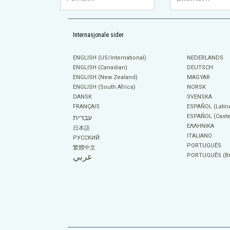
Internasjonale sider
ENGLISH (US/International)
NEDERLANDS
ENGLISH (Canadian)
DEUTSCH
ENGLISH (New Zealand)
MAGYAR
ENGLISH (South Africa)
NORSK
DANSK
SVENSKA
FRANÇAIS
ESPAÑOL (Latin
ESPAÑOL (Caste
עברית
ΕΛΛΗΝΙΚA
日本語
ITALIANO
РУССКИЙ
PORTUGUÊS
繁體中文
عربي
PORTUGUÊS (Bra