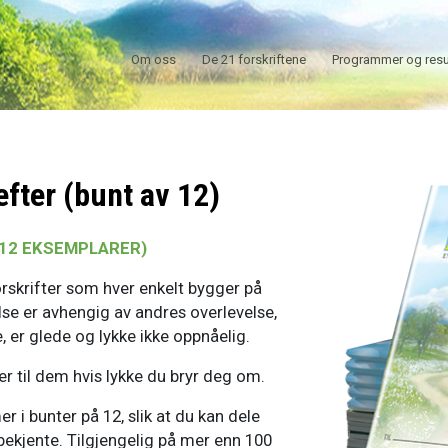
Om oss
De 21 forskriftene
Programmer og resu
efter (bunt av 12)
 12 EKSEMPLARER)
rskrifter som hver enkelt bygger på
lse er avhengig av andres overlevelse,
, er glede og lykke ikke oppnåelig.
r til dem hvis lykke du bryr deg om.
i bunter på 12, slik at du kan dele
ekjente. Tilgjengelig på mer enn 100