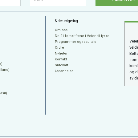
Sidenavigering
Om oss
De 21 forskriftene i Veien til lykke
Veien
Programmer og resultater
veld
Ordre
Bett
Nyheter
Kontakt
som 
o)
Sidekart
krim
llano)
Utdannelse
og d
av d
sil)