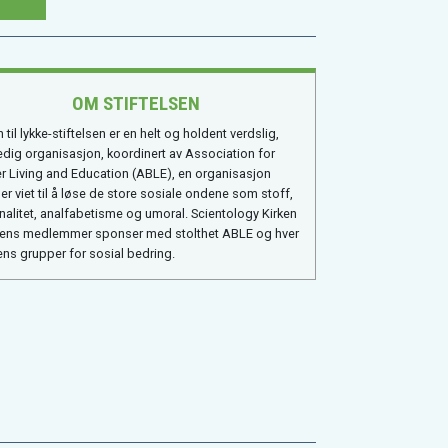
OM STIFTELSEN
 til lykke-stiftelsen er en helt og holdent verdslig,
edig organisasjon, koordinert av Association for
er Living and Education (ABLE), en organisasjon
er viet til å løse de store sosiale ondene som stoff,
inalitet, analfabetisme og umoral. Scientology Kirken
ens medlemmer sponser med stolthet ABLE og hver
ens grupper for sosial bedring.