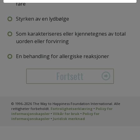
fare
Styrken av en lydbølge
Som karakteriseres eller kjennetegnes av total
uorden eller forvirring
En behandling for allergiske reaksjoner
Fortsett
© 1996–2026 The Way to Happiness Foundation International. Alle
rettigheter forbeholdt.
Fortrolighetserklæring
•
Policy for
informasjonskapsler
•
Vilkår for bruk
•
Policy for
informasjonskapsler
•
Juridisk merknad