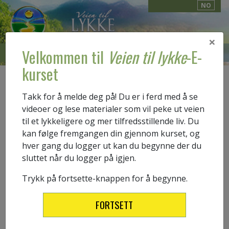
NO
×
Velkommen til
Veien til lykke
-E-
E-KURS
EN INTRODUKSJON
kurset
0.1
ORDFORRÅD
Takk for å melde deg på! Du er i ferd med å se
Sjekk ordforrådet ditt
videoer og lese materialer som vil peke ut veien
til et lykkeligere og mer tilfredsstillende liv. Du
kan følge fremgangen din gjennom kurset, og
hver gang du logger ut kan du begynne der du
Ditt første skritt er å lese det innledende kapittelet av
sluttet når du logger på igjen.
heftet
Veien til lykke
. Før du begynner, sjekk din
forståelse av de følgende ordene:
Trykk på fortsette-knappen for å begynne.
Ordet
kaotisk
betyr:
FORTSETT
Å være veldig forsiktig for å unngå smerte eller