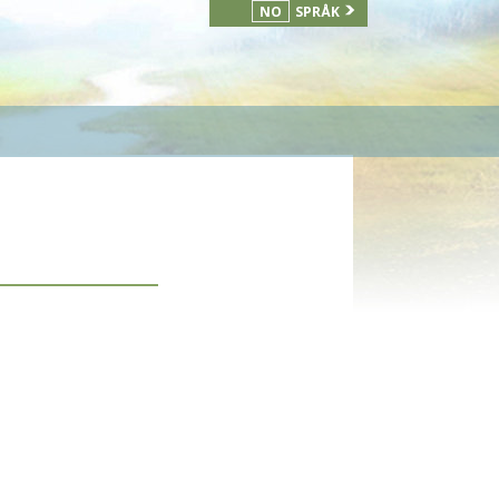
NO
SPRÅK