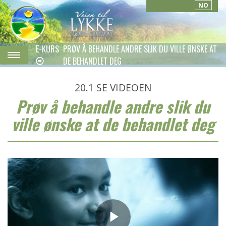
NO
E-KURS
PRØV Å BEHANDLE ANDRE SLIK DU VILLE ØNSKE AT
DE BEHANDLET DEG
20.1
SE VIDEOEN
Prøv å behandle andre slik du
ville ønske at de behandlet deg