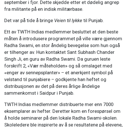
september i fjor. Dette skjedde etter et dødelig angrep
fra militante på en indisk militærbase.
Det var på tide å bringe
Veien til lykke
til Punjab.
Ett av TWTH Indias medlemmer besluttet at den beste
måten å introdusere programmet på ville være gjennom
Radha Swami, en stor åndelig bevegelse som hun også
er tilhenger av. Hun kontaktet Sant Subhash Chander
Singh Ji, en guru av Radha Swami. Da guruen leste
forskrift 2, «Vær måteholden» og så omslaget med
«enger av sennepsplanter» – et anerkjent symbol på
velstand til punjabiere – godkjente han heftet og
distribusjonen av det på deres årlige åndelige
sammenkomst i Saidpur i Punjab.
TWTH Indias medlemmer distribuerte mer enn 7000
eksemplarer av hefter. Deretter kom en forespørsel om
å holde seminarer på den lokale Radha Swami-skolen.
Skoleledere ble inspirerte av å se resultatene på elevene,