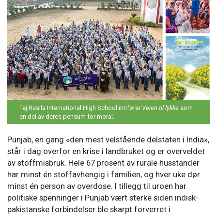
Tej Rasila International High School innfører
Veien til lykke
som
en del av deres pensum for moral.
Punjab, en gang «den mest velstående delstaten i India»,
står i dag overfor en krise i landbruket og er overveldet
av stoffmisbruk. Hele 67 prosent av rurale husstander
har minst én stoffavhengig i familien, og hver uke dør
minst én person av overdose. I tillegg til uroen har
politiske spenninger i Punjab vært sterke siden indisk-
pakistanske forbindelser ble skarpt forverret i