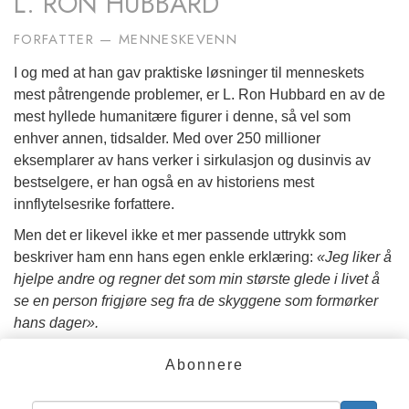
L. RON HUBBARD
FORFATTER — MENNESKEVENN
I og med at han gav praktiske løsninger til menneskets
mest påtrengende problemer, er L. Ron Hubbard en av de
mest hyllede humanitære figurer i denne, så vel som
enhver annen, tidsalder. Med over 250 millioner
eksemplarer av hans verker i sirkulasjon og dusinvis av
bestselgere, er han også en av historiens mest
innflytelsesrike forfattere.
Men det er likevel ikke et mer passende uttrykk som
beskriver ham enn hans egen enkle erklæring:
«Jeg liker å
hjelpe andre og regner det som min største glede i livet å
se en person frigjøre seg fra de skyggene som formørker
hans dager».
I denne ånd fortsetter en verdensomspennende bevegelse
Abonnere
– som nå teller flere millioner – med å fremme hans arv til
samfunnsbedring i over ett hundre nasjoner.