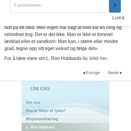
Som han sier i
Veien til lykke
, «Man kan noen ganger føle
seg som et virvlende løvblad som blåser nedover en
LUKK
skitten gate, man kan føle seg som et sandkorn som sitter
fast på ett sted. Men ingen har sagt at livet var en rolig og
velordnet ting: Det er det ikke. Man er ikke et forrevet
løvblad eller et sandkorn: Man kan, i større eller mindre
grad, tegne opp sitt eget veikart og følge det».
For å lære mere om L. Ron Hubbards liv,
klikk her
.
Forrige
Neste
OM OSS
Om oss
Hva er Veien til lykke?
Misjonserklæring
L. Ron Hubbard