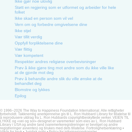
Ikke gjør noe ulovlig
Støtt en regjering som er utformet og arbeider for hele
folket
Ikke skad en person som vil vel
Vern om og forbedre omgivelsene dine
Ikke stjel
Vær tillit verdig
Oppfyll forpliktelsene dine
Vær flittig
Vær kompetent
Respekter andres religiøse overbevisninger
Prøv å ikke gjøre ting mot andre som du ikke ville like
at de gjorde mot deg
Prøv å behandle andre slik du ville ønske at de
behandlet deg
Blomstre og lykkes
Epilog
© 1996–2026 The Way to Happiness Foundation International. Alle rettigheter
forbeholdt. Takknemlig anerkjennelse gis til L. Ron Hubbard Library for tillatelse til
å reprodusere utdrag fra L. Ron Hubbards copyrightbeskyttede verker. VEIEN TIL
LYKKE og «vei og sol»-designet er varemerker som eies av L. Ron Hubbard
Library i USA og andre land (varemerkeregistreringer er bevilget og andre
registreringer avventes) og brukes med dets tillatelse.
Fortrolighetserklæring
•
Vilkår for bruk
•
Juridisk notis •
Policy for informasjonskapsler