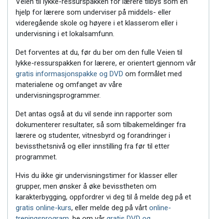
Veien til lykke-ressurspakken for lærere tilbys som en
hjelp for lærere som underviser på middels- eller
videregående skole og høyere i et klasserom eller i
undervisning i et lokalsamfunn.
Det forventes at du, før du ber om den fulle Veien til
lykke-ressurspakken for lærere, er orientert gjennom vår
gratis informasjonspakke og DVD
om formålet med
materialene og omfanget av våre
undervisningsprogrammer.
Det antas også at du vil sende inn rapporter som
dokumenterer resultater, så som tilbakemeldinger fra
lærere og studenter, vitnesbyrd og forandringer i
bevissthetsnivå og eller innstilling fra før til etter
programmet.
Hvis du ikke gir undervisningstimer for klasser eller
grupper, men ønsker å øke bevisstheten om
karakterbygging, oppfordrer vi deg til å melde deg på et
gratis online-kurs
, eller melde deg på vårt
online-
treningsprogram
, be om vår
gratis DVD og