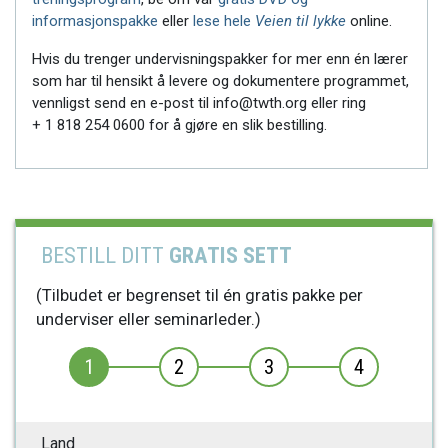
informasjonspakke
eller
lese hele
Veien til lykke
online.
Hvis du trenger undervisningspakker for mer enn én lærer
som har til hensikt å levere og dokumentere programmet,
vennligst send en e-post til info@twth.org eller ring
+ 1 818 254 0600
for å gjøre en slik bestilling.
BESTILL DITT
GRATIS SETT
(Tilbudet er begrenset til én gratis pakke per
underviser eller seminarleder.)
1
2
3
4
Land