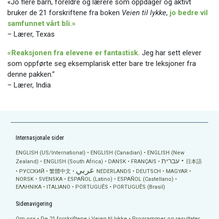
«Jo flere barn, foreldre og lærere som oppdager og aktivt
bruker de 21 forskriftene fra boken
Veien til lykke
,
jo bedre vil
samfunnet vårt bli.»
– Lærer, Texas
«Reaksjonen fra elevene er fantastisk.
Jeg har sett elever
som oppførte seg eksemplarisk etter bare tre leksjoner fra
denne pakken.”
– Lærer, India
Internasjonale sider
ENGLISH (US/International)
ENGLISH (Canadian)
ENGLISH (New
עברית
Zealand)
ENGLISH (South Africa)
DANSK
FRANÇAIS
日本語
عربي
РУССКИЙ
繁體中文
NEDERLANDS
DEUTSCH
MAGYAR
NORSK
SVENSKA
ESPAÑOL (Latino)
ESPAÑOL (Castellano)
ΕΛΛΗΝΙΚA
ITALIANO
PORTUGUÊS
PORTUGUÊS (Brasil)
Sidenavigering
Om oss
De 21 forskriftene i Veien til lykke
Programmer og resultater