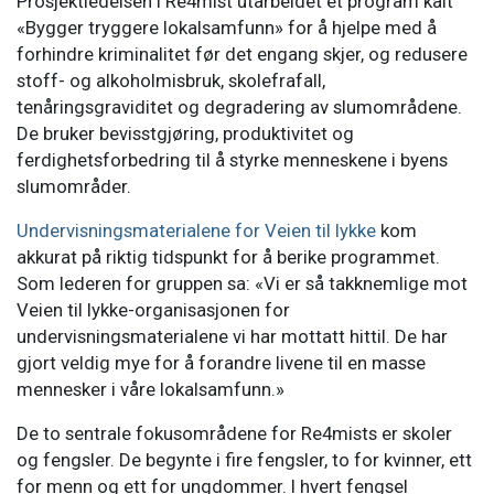
Prosjektledelsen i Re4mist utarbeidet et program kalt
«Bygger tryggere lokalsamfunn» for å hjelpe med å
forhindre kriminalitet før det engang skjer, og redusere
stoff- og alkoholmisbruk, skolefrafall,
tenåringsgraviditet og degradering av slumområdene.
De bruker bevisstgjøring, produktivitet og
ferdighetsforbedring til å styrke menneskene i byens
slumområder.
Undervisningsmaterialene for Veien til lykke
kom
akkurat på riktig tidspunkt for å berike programmet.
Som lederen for gruppen sa: «Vi er så takknemlige mot
Veien til lykke-organisasjonen for
undervisningsmaterialene vi har mottatt hittil. De har
gjort veldig mye for å forandre livene til en masse
mennesker i våre lokalsamfunn.»
De to sentrale fokusområdene for Re4mists er skoler
og fengsler. De begynte i fire fengsler, to for kvinner, ett
for menn og ett for ungdommer. I hvert fengsel