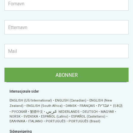
ABONNER
Internasjonale sider
ENGLISH (US/International)
ENGLISH (Canadian)
ENGLISH (New
עברית
Zealand)
ENGLISH (South Africa)
DANSK
FRANÇAIS
日本語
عربي
РУССКИЙ
繁體中文
NEDERLANDS
DEUTSCH
MAGYAR
NORSK
SVENSKA
ESPAÑOL (Latino)
ESPAÑOL (Castellano)
ΕΛΛΗΝΙΚA
ITALIANO
PORTUGUÊS
PORTUGUÊS (Brasil)
Sidenavigering