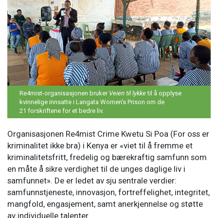
Re4mist-organisasjonen bruker
Veien til lykke
til å opplyse
kvinnelige innsatte i Langata Women’s Prison om de
21 forskriftene for et bedre liv.
Organisasjonen Re4mist Crime Kwetu Si Poa (For oss er
kriminalitet ikke bra) i Kenya er «viet til å fremme et
kriminalitetsfritt, fredelig og bærekraftig samfunn som
en måte å sikre verdighet til de unges daglige liv i
samfunnet». De er ledet av sju sentrale verdier:
samfunnstjeneste, innovasjon, fortreffelighet, integritet,
mangfold, engasjement, samt anerkjennelse og støtte
av individuelle talenter.