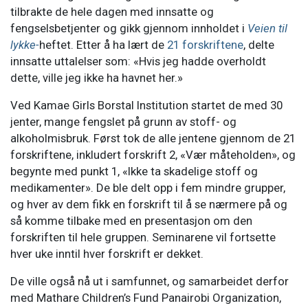
tilbrakte de hele dagen med innsatte og
fengselsbetjenter og gikk gjennom innholdet i
Veien til
lykke-
heftet. Etter å ha lært de
21 forskriftene
, delte
innsatte uttalelser som: «Hvis jeg hadde overholdt
dette, ville jeg ikke ha havnet her.»
Ved Kamae Girls Borstal Institution startet de med 30
jenter, mange fengslet på grunn av stoff- og
alkoholmisbruk. Først tok de alle jentene gjennom de 21
forskriftene, inkludert forskrift 2, «Vær måteholden», og
begynte med punkt 1, «Ikke ta skadelige stoff og
medikamenter». De ble delt opp i fem mindre grupper,
og hver av dem fikk en forskrift til å se nærmere på og
så komme tilbake med en presentasjon om den
forskriften til hele gruppen. Seminarene vil fortsette
hver uke inntil hver forskrift er dekket.
De ville også nå ut i samfunnet, og samarbeidet derfor
med Mathare Children’s Fund Panairobi Organization,