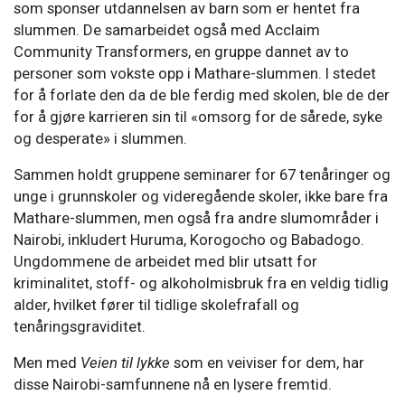
som sponser utdannelsen av barn som er hentet fra
slummen. De samarbeidet også med Acclaim
Community Transformers, en gruppe dannet av to
personer som vokste opp i Mathare-slummen. I stedet
for å forlate den da de ble ferdig med skolen, ble de der
for å gjøre karrieren sin til «omsorg for de sårede, syke
og desperate» i slummen.
Sammen holdt gruppene seminarer for 67 tenåringer og
unge i grunnskoler og videregående skoler, ikke bare fra
Mathare-slummen, men også fra andre slumområder i
Nairobi, inkludert Huruma, Korogocho og Babadogo.
Ungdommene de arbeidet med blir utsatt for
kriminalitet, stoff- og alkoholmisbruk fra en veldig tidlig
alder, hvilket fører til tidlige skolefrafall og
tenåringsgraviditet.
Men med
Veien til lykke
som en veiviser for dem, har
disse Nairobi-samfunnene nå en lysere fremtid.