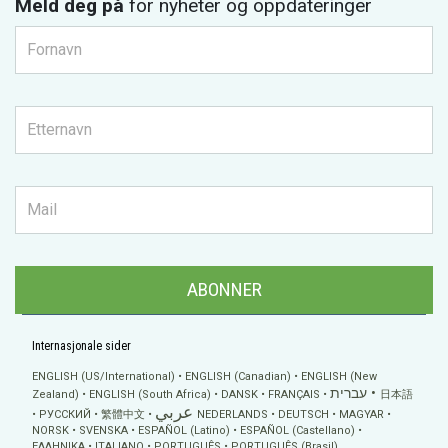
Meld deg på
for nyheter og oppdateringer
ABONNER
Internasjonale sider
ENGLISH (US/International)
ENGLISH (Canadian)
ENGLISH (New
עברית
Zealand)
ENGLISH (South Africa)
DANSK
FRANÇAIS
日本語
عربي
РУССКИЙ
繁體中文
NEDERLANDS
DEUTSCH
MAGYAR
NORSK
SVENSKA
ESPAÑOL (Latino)
ESPAÑOL (Castellano)
ΕΛΛΗΝΙΚA
ITALIANO
PORTUGUÊS
PORTUGUÊS (Brasil)