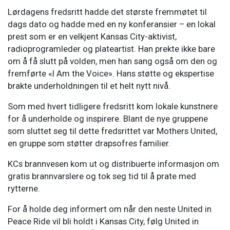
Lørdagens fredsritt hadde det største fremmøtet til
dags dato og hadde med en ny konferansier – en lokal
prest som er en velkjent Kansas City-aktivist,
radioprogramleder og plateartist. Han prekte ikke bare
om å få slutt på volden, men han sang også om den og
fremførte «I Am the Voice». Hans støtte og ekspertise
brakte underholdningen til et helt nytt nivå.
Som med hvert tidligere fredsritt kom lokale kunstnere
for å underholde og inspirere. Blant de nye gruppene
som sluttet seg til dette fredsrittet var Mothers United,
en gruppe som støtter drapsofres familier.
KCs brannvesen kom ut og distribuerte informasjon om
gratis brannvarslere og tok seg tid til å prate med
rytterne.
For å holde deg informert om når den neste United in
Peace Ride vil bli holdt i Kansas City, følg United in