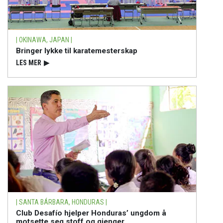
| OKINAWA, JAPAN |
Bringer lykke til karatemesterskap
LES MER
▶
| SANTA BÁRBARA, HONDURAS |
Club Desafío hjelper Honduras’ ungdom å
motsette seg stoff og gjenger