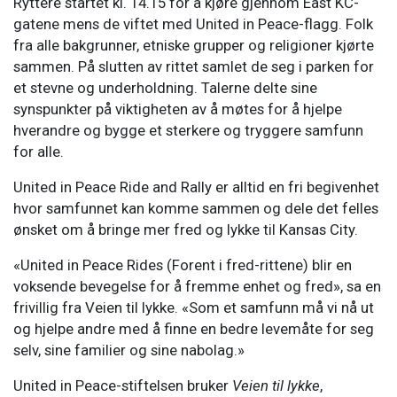
Ryttere startet kl. 14.15 for å kjøre gjennom East KC-
gatene mens de viftet med United in Peace-flagg. Folk
fra alle bakgrunner, etniske grupper og religioner kjørte
sammen. På slutten av rittet samlet de seg i parken for
et stevne og underholdning. Talerne delte sine
synspunkter på viktigheten av å møtes for å hjelpe
hverandre og bygge et sterkere og tryggere samfunn
for alle.
United in Peace Ride and Rally er alltid en fri begivenhet
hvor samfunnet kan komme sammen og dele det felles
ønsket om å bringe mer fred og lykke til Kansas City.
«United in Peace Rides (Forent i fred-rittene) blir en
voksende bevegelse for å fremme enhet og fred», sa en
frivillig fra Veien til lykke. «Som et samfunn må vi nå ut
og hjelpe andre med å finne en bedre levemåte for seg
selv, sine familier og sine nabolag.»
United in Peace-stiftelsen bruker
Veien til lykke
,