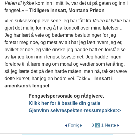
Veien til lykke
kom inn i mitt liv, var det ut på gaten og inn i
fengsel.»
–
Tidligere innsatt, Montana Prison
«De suksessopplevelsene jeg har fått fra
Veien til lykke
har
gjort det mulig for meg å ha kontroll over mine følelser ...
Jeg har lært å veie og bedømme beslutninger før jeg
foretar meg noe, og mest av alt har jeg lært hvem jeg er,
hvilket er noe jeg ville ønske jeg hadde hatt en forståelse
av før jeg kom inn i fengselssystemet. Jeg hadde ingen
foreldre til å lære meg om moral og verdier som tenåring,
så jeg lærte det på den harde måten, men nå, takket være
dette kurset, har jeg en bedre vei. Takk.»
–
Innsatt i
amerikansk fengsel
Fengselspersonale og rådgivere,
Klikk her for å bestille din gratis
Gjenvinn selvrespekten-ressurspakke>>
Forrige
3
2
1
Neste