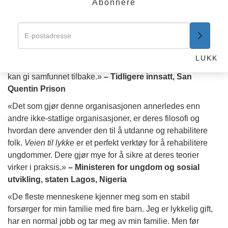
Abonnere
vil gå nedover kriminalitetens og stoffenes mørke,
ensomme gater.»
–
Politisjef, Mexicali, Mexico
«Veien til lykke
gav meg en retning å gå i, som fortsetter
med å holde meg ute av fengsel og være en produktiv
LUKK
borger som hjelper samfunnet med de tingene jeg føler jeg
kan gi samfunnet tilbake.»
–
Tidligere innsatt, San
Quentin Prison
«Det som gjør denne organisasjonen annerledes enn
andre ikke-statlige organisasjoner, er deres filosofi og
hvordan dere anvender den til å utdanne og rehabilitere
folk.
Veien til lykke
er et perfekt verktøy for å rehabilitere
ungdommer. Dere gjør mye for å sikre at deres teorier
virker i praksis.»
–
Ministeren for ungdom og sosial
utvikling, staten Lagos, Nigeria
«De fleste menneskene kjenner meg som en stabil
forsørger for min familie med fire barn. Jeg er lykkelig gift,
har en normal jobb og tar meg av min familie. Men før