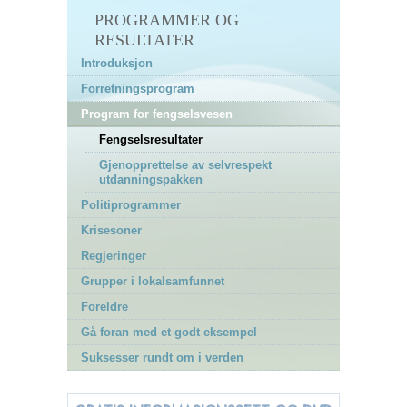
PROGRAMMER OG
RESULTATER
Introduksjon
Forretningsprogram
Program for fengselsvesen
Fengselsresultater
Gjenopprettelse av selvrespekt
utdanningspakken
Politiprogrammer
Krisesoner
Regjeringer
Grupper i lokalsamfunnet
Foreldre
Gå foran med et godt eksempel
Suksesser rundt om i verden