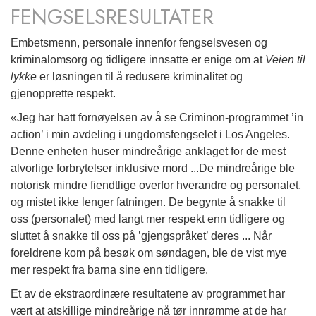
FENGSELSRESULTATER
Embetsmenn, personale innenfor fengselsvesen og
kriminalomsorg og tidligere innsatte er enige om at
Veien til
lykke
er løsningen til å redusere kriminalitet og
gjenopprette respekt.
«Jeg har hatt fornøyelsen av å se Criminon-programmet ’in
action’ i min avdeling i ungdomsfengselet i Los Angeles.
Denne enheten huser mindreårige anklaget for de mest
alvorlige forbrytelser inklusive mord ...De mindreårige ble
notorisk mindre fiendtlige overfor hverandre og personalet,
og mistet ikke lenger fatningen. De begynte å snakke til
oss (personalet) med langt mer respekt enn tidligere og
sluttet å snakke til oss på ’gjengspråket’ deres ... Når
foreldrene kom på besøk om søndagen, ble de vist mye
mer respekt fra barna sine enn tidligere.
Et av de ekstraordinære resultatene av programmet har
vært at atskillige mindreårige nå tør innrømme at de har