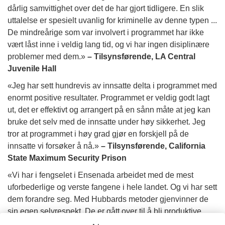
dårlig samvittighet over det de har gjort tidligere. En slik
uttalelse er spesielt uvanlig for kriminelle av denne typen ...
De mindreårige som var involvert i programmet har ikke
vært låst inne i veldig lang tid, og vi har ingen disiplinære
problemer med dem.»
– Tilsynsførende, LA Central
Juvenile Hall
«Jeg har sett hundrevis av innsatte delta i programmet med
enormt positive resultater. Programmet er veldig godt lagt
ut, det er effektivt og arrangert på en sånn måte at jeg kan
bruke det selv med de innsatte under høy sikkerhet. Jeg
tror at programmet i høy grad gjør en forskjell på de
innsatte vi forsøker å nå.»
–
Tilsynsførende, California
State Maximum Security Prison
«Vi har i fengselet i Ensenada arbeidet med de mest
uforbederlige og verste fangene i hele landet. Og vi har sett
dem forandre seg. Med Hubbards metoder gjenvinner de
sin egen selvrespekt. De er gått over til å bli produktive
mennesker. Jeg er sikker på at disse individene aldri mer